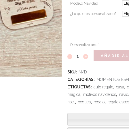
Modelo Navidad
¿Lo quieres personalizado?
Personaliza aquí
AÑADIR AL
SKU:
N/D
CATEGORÍAS:
MOMENTOS ESPE
ETIQUETAS:
auto regalo
,
casa
,
d
mágica
,
motivos navideños
,
navid
noel
,
peques
,
regalo
,
regalo espec