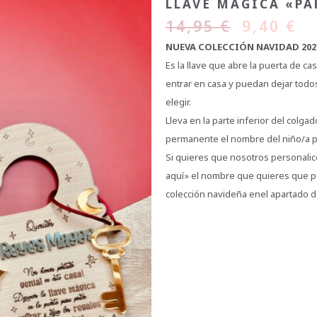
LLAVE MÁGICA «PA
14,95
€
9,40
€
NUEVA COLECCIÓN NAVIDAD 202
Es la llave que abre la puerta de ca
entrar en casa y puedan dejar todos
elegir.
Lleva en la parte inferior del colga
permanente el nombre del niño/a pa
Si quieres que nosotros personalice
aquí» el nombre que quieres que po
colección navideña enel apartado d