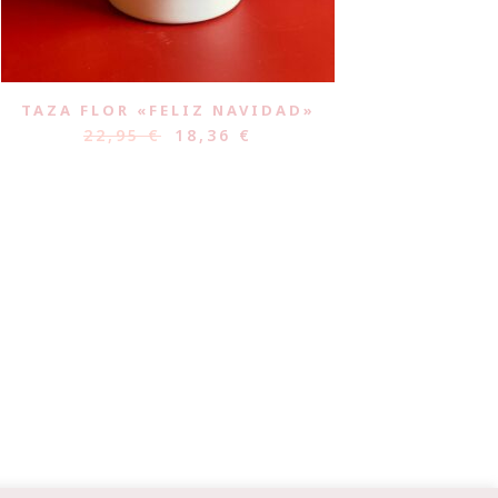
TAZA FLOR «FELIZ NAVIDAD»
22,95
€
18,36
€