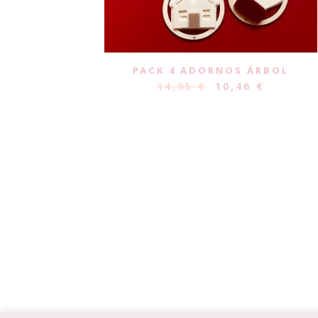
PACK 4 ADORNOS ÁRBOL
14,95
€
10,46
€