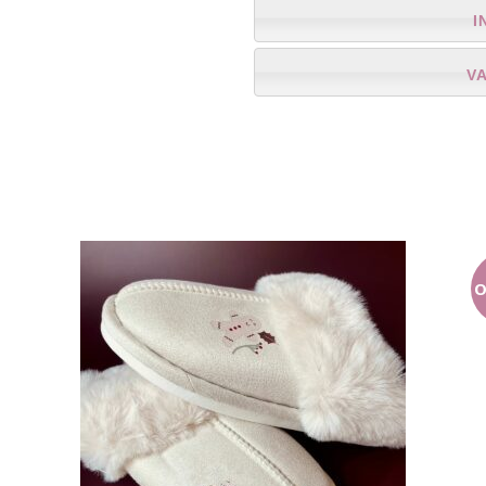
I
V
O