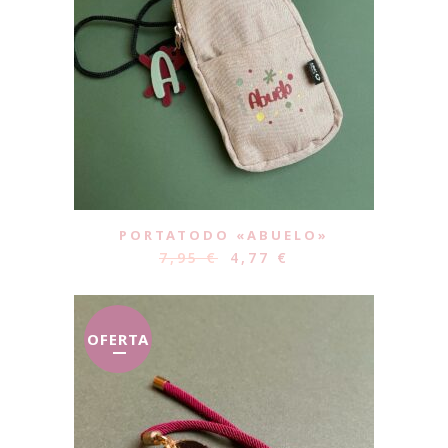
PORTATODO «ABUELO»
7,95
€
4,77
€
OFERTA