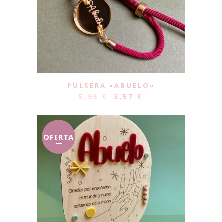
PULSERA «ABUELO»
5,95
€
3,57
€
OFERTA