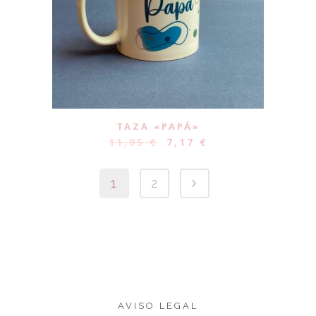
TAZA «PAPÁ»
11,95
€
7,17
€
1
2
AVISO LEGAL