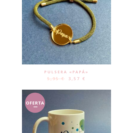
PULSERA «PAPÁ»
5,95
€
3,57
€
OFERTA