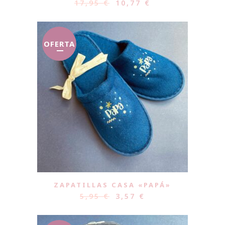
17,95
€
10,77
€
OFERTA
ZAPATILLAS CASA «PAPÁ»
5,95
€
3,57
€