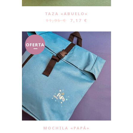
TAZA «ABUELO»
11,95
€
7,17
€
OFERTA
MOCHILA «PAPÁ»