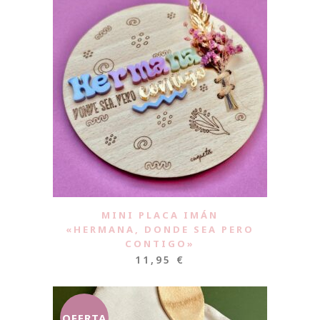
MINI PLACA IMÁN
«HERMANA, DONDE SEA PERO
CONTIGO»
11,95
€
OFERTA