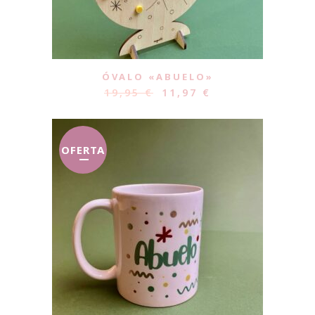
ÓVALO «ABUELO»
19,95
€
11,97
€
OFERTA