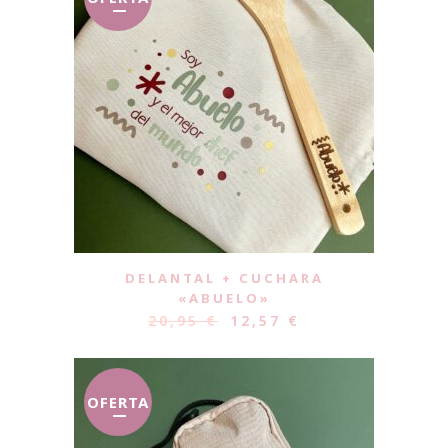
DELANTAL + CUCHARA
«ABUELO»
20,95
€
12,57
€
OFERTA