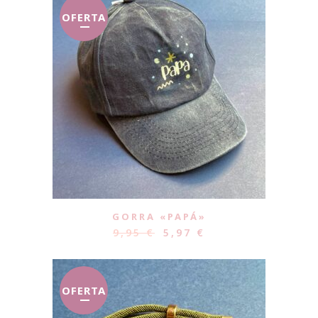
OFERTA
GORRA «PAPÁ»
9,95
€
5,97
€
OFERTA