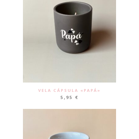
VELA CÁPSULA «PAPÁ»
5,95
€