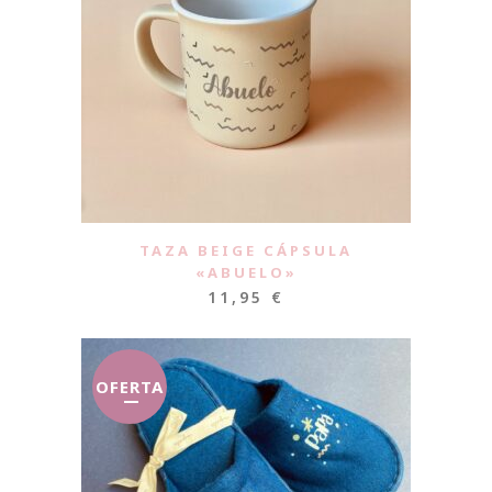
TAZA BEIGE CÁPSULA
«ABUELO»
11,95
€
OFERTA