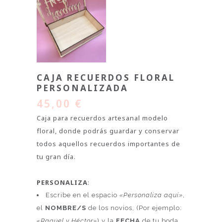
CAJA RECUERDOS FLORAL
PERSONALIZADA
45,00
€
Caja para recuerdos artesanal modelo
floral, donde podrás guardar y conservar
todos aquellos recuerdos importantes de
tu gran día.
PERSONALIZA
:
Escribe en el espacio
«Personaliza aquí»
,
el
NOMBRE/S
de los novios, (Por ejemplo:
«Raquel y Héctor»
) y la
FECHA
de tu boda,