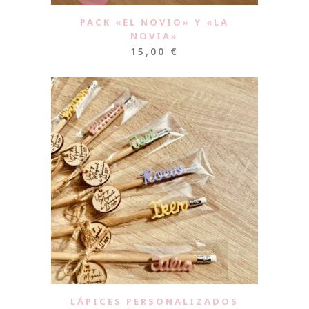
PACK «EL NOVIO» Y «LA
NOVIA»
15,00
€
LÁPICES PERSONALIZADOS