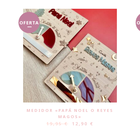
OFERTA
O
MEDIDOR «PAPÁ NOEL O REYES
MAGOS»
19,95
€
12,90
€