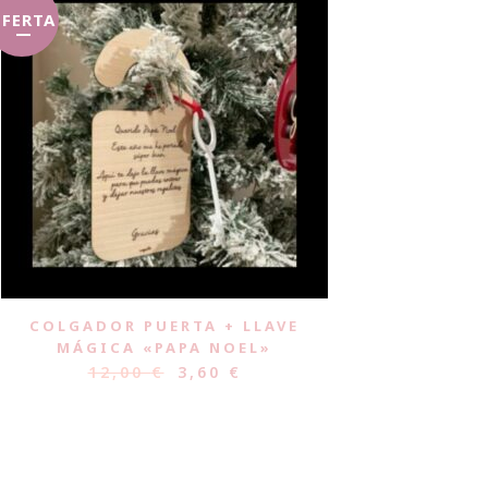
FERTA
COLGADOR PUERTA + LLAVE
MÁGICA «PAPA NOEL»
12,00
€
3,60
€