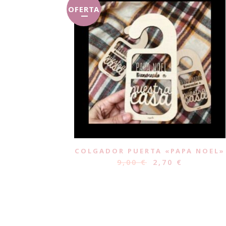
OFERTA
COLGADOR PUERTA «PAPA NOEL»
9,00
€
2,70
€