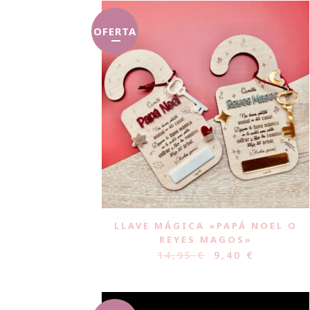
OFERTA
LLAVE MÁGICA «PAPÁ NOEL O
REYES MAGOS»
14,95
€
9,40
€