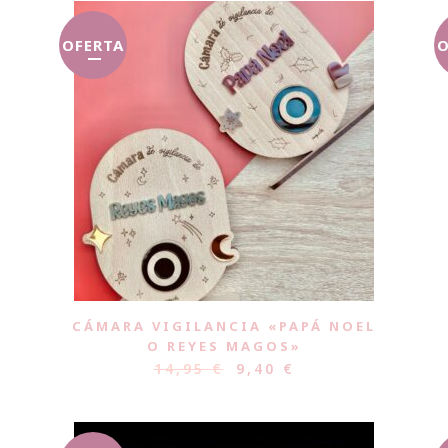
OFERTA
O
CÁMARA VIGILANCIA «PAPÁ NOEL
O REYES MAGOS»
14,95
€
9,40
€