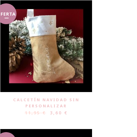
FERTA
CALCETÍN NAVIDAD SIN
PERSONALIZAR
11,95
€
3,60
€