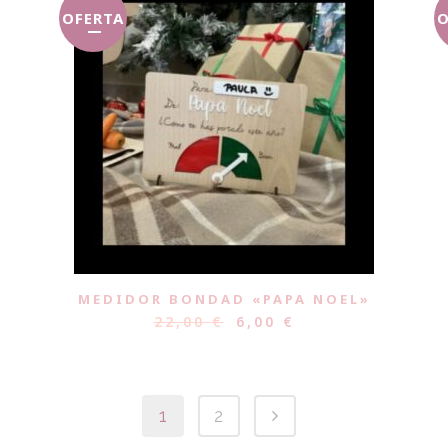
OFERTA
O
MEDIDOR BONDAD «PAPA NOEL»
22,00
€
6,00
€
1
2