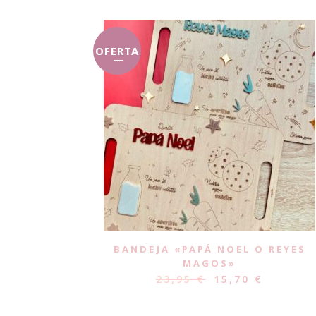
OFERTA
BANDEJA «PAPÁ NOEL O REYES
MAGOS»
23,95
€
15,70
€