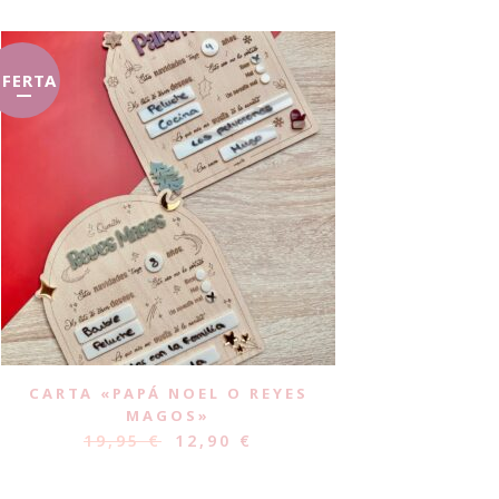
FERTA
CARTA «PAPÁ NOEL O REYES
MAGOS»
19,95
€
12,90
€