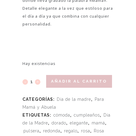
donde lleva grabado la palabra «Mamá».
Detalle elegante a la vez que estiloso para
el día a día ya que combina con cualquier
personalidad.
Hay existencias
AÑADIR AL CARRITO
CATEGORÍAS:
Día de la madre
,
Para
Mamá y Abuela
ETIQUETAS:
cómoda
,
cumpleaños
,
Día
de la Madre
,
dorado
,
elegante
,
mamá
,
pulsera
,
redonda
,
regalo
,
rosa
,
Rosa