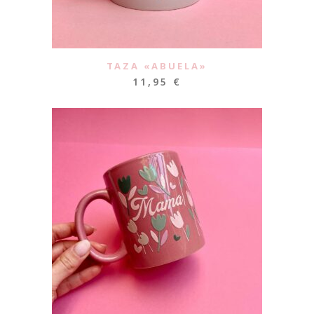
TAZA «ABUELA»
11,95
€