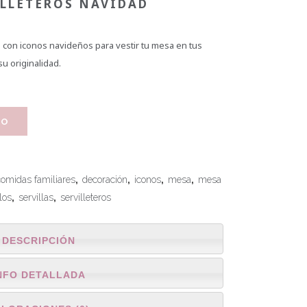
ILLETEROS NAVIDAD
s con iconos navideños para vestir tu mesa en tus
u originalidad.
TO
comidas familiares
,
decoración
,
iconos
,
mesa
,
mesa
los
,
servillas
,
servilleteros
DESCRIPCIÓN
NFO DETALLADA