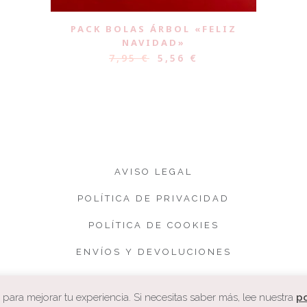
PACK BOLAS ÁRBOL «FELIZ
NAVIDAD»
7,95
€
5,56
€
AVISO LEGAL
POLÍTICA DE PRIVACIDAD
POLÍTICA DE COOKIES
ENVÍOS Y DEVOLUCIONES
CONDICIONES DE VENTA
ara mejorar tu experiencia. Si necesitas saber más, lee nuestra
po