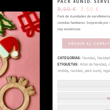
PACK 4UNID. SERV
9,00
€
3,60
€
Pack de 4 unidades de servilletero
comidas familiares. Sorprende por s
Hay existencias
AÑADIR AL CARRI
CATEGORÍAS:
Navidad
,
Navidad
ETIQUETAS:
Árbol de Navidad
,
vestida
,
navidad
,
pack 4und
,
rega
I