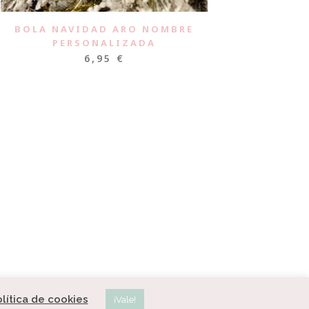
BOLA NAVIDAD ARO NOMBRE
PERSONALIZADA
6,95
€
lítica de cookies
¡Vale!