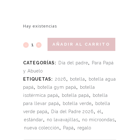
Hay existencias
AÑADIR AL CARRITO
CATEGORÍAS:
Día del padre
,
Para Papá
y Abuelo
ETIQUETAS:
2026
,
botella
,
botella agua
papá
,
botella gym papá
,
botella
isotérmica papá
,
botella papá
,
botella
para llevar papá
,
botella verde
,
botella
verde papá
,
Día del Padre 2026
,
él
,
estándar
,
no lavavajillas
,
no microondas
,
nueva colección
,
Papá
,
regalo