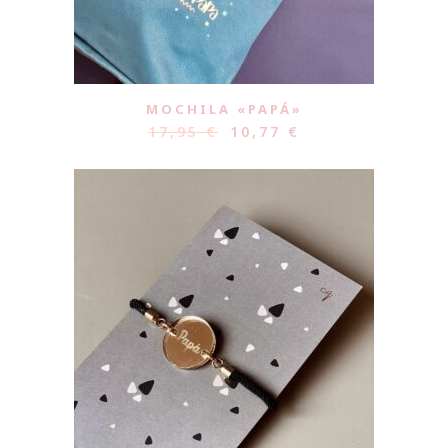
MOCHILA «PAPÁ»
17,95
€
10,77
€