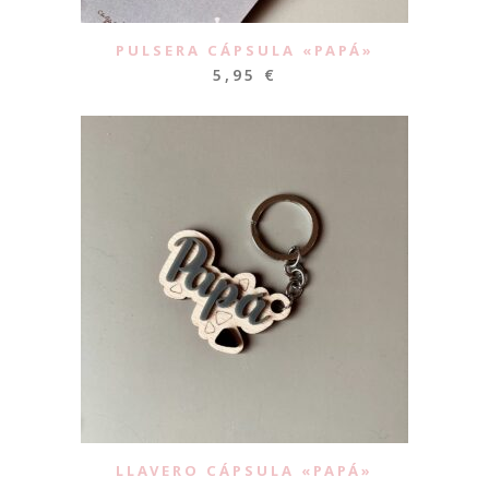
PULSERA CÁPSULA «PAPÁ»
5,95
€
LLAVERO CÁPSULA «PAPÁ»