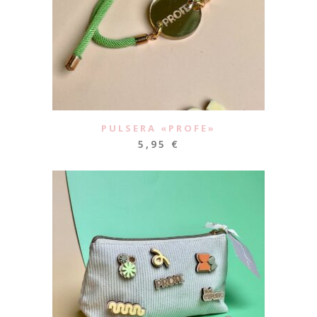
PULSERA «PROFE»
5,95
€