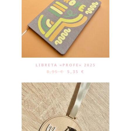
LIBRETA «PROFE» 2025
8,95
€
5,35
€