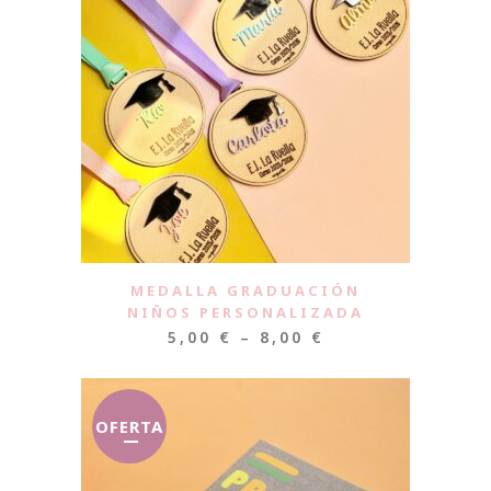
MEDALLA GRADUACIÓN
NIÑOS PERSONALIZADA
5,00
€
–
8,00
€
OFERTA