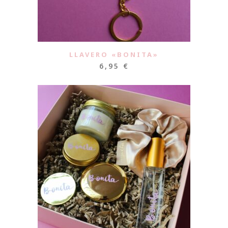
LLAVERO «BONITA»
6,95
€