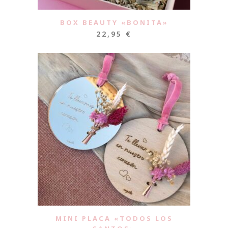
BOX BEAUTY «BONITA»
22,95
€
MINI PLACA «TODOS LOS