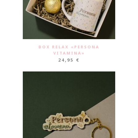
BOX RELAX «PERSONA
VITAMINA»
24,95
€