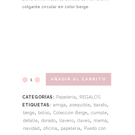
colgante circular en color beige.
AÑADIR AL CARRITO
CATEGORÍAS:
Papelería
,
REGALOS
ETIQUETAS:
amiga
,
asequible
,
barato
,
beige
,
bolso
,
Colección Beige
,
cumple
,
detalle
,
dorado
,
llavero
,
llaves
,
mamá
,
navidad
,
oficina
,
papelería
,
Puedo con