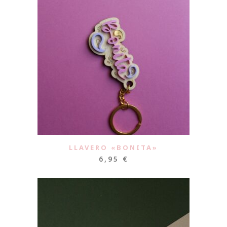
LLAVERO «BONITA»
6,95
€