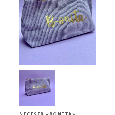
NECESER «BONITA»