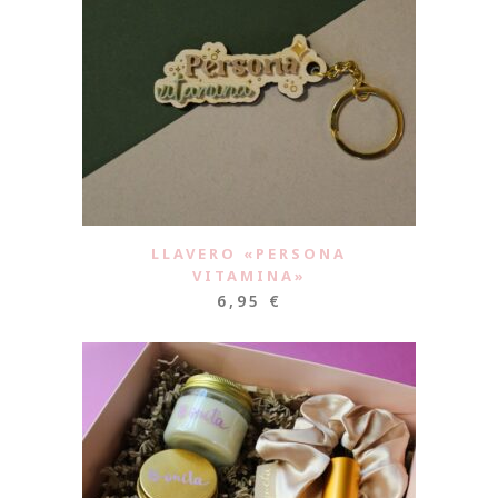
LLAVERO «PERSONA
VITAMINA»
6,95
€