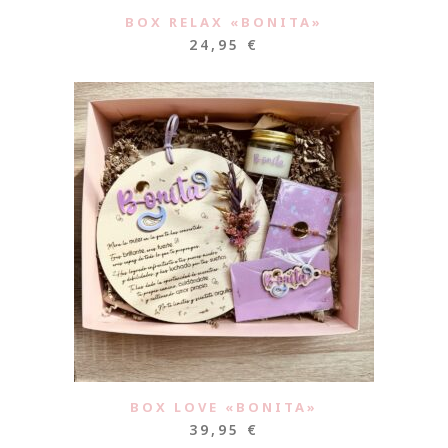
BOX RELAX «BONITA»
24,95
€
BOX LOVE «BONITA»
39,95
€