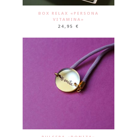
BOX RELAX «PERSONA
VITAMINA»
24,95
€
PULSERA «BONITA»