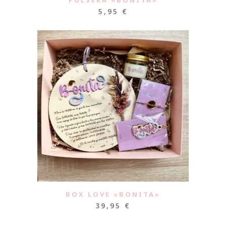
5,95
€
BOX LOVE «BONITA»
39,95
€