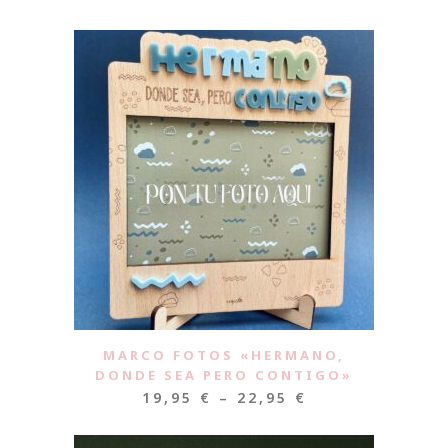
MARCO FOTOS «HERMANO,
DONDE SEA PERO CONTIGO»
19,95
€
–
22,95
€