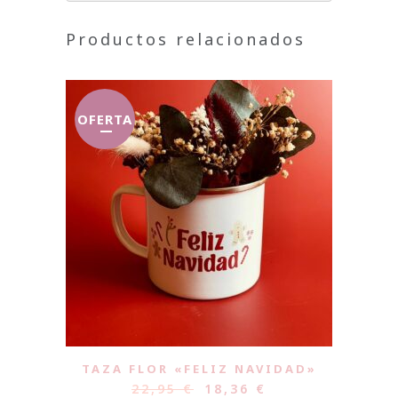
Productos relacionados
OFERTA
TAZA FLOR «FELIZ NAVIDAD»
22,95
€
18,36
€