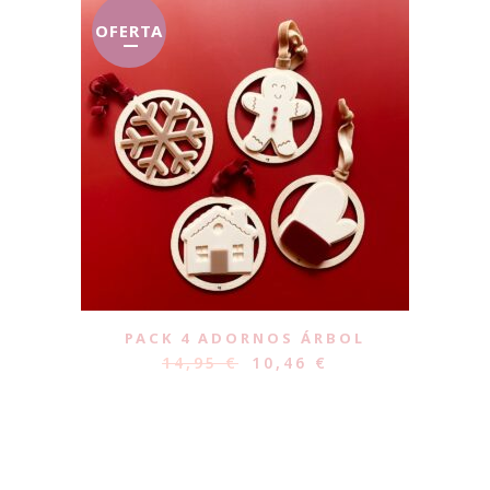
OFERTA
PACK 4 ADORNOS ÁRBOL
14,95
€
10,46
€