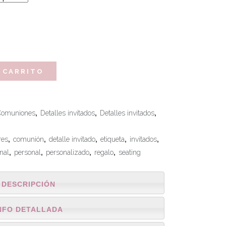
 CARRITO
Comuniones
,
Detalles invitados
,
Detalles invitados
,
res
,
comunión
,
detalle invitado
,
etiqueta
,
invitados
,
inal
,
personal
,
personalizado
,
regalo
,
seating
DESCRIPCIÓN
NFO DETALLADA