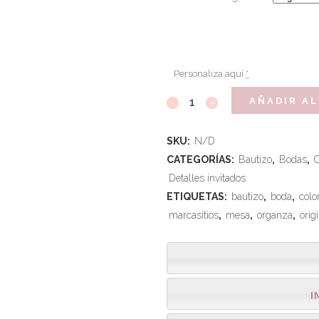
Personaliza aquí
*
AÑADIR AL
SKU:
N/D
CATEGORÍAS:
Bautizo
,
Bodas
,
Detalles invitados
ETIQUETAS:
bautizo
,
boda
,
colo
marcasitios
,
mesa
,
organza
,
orig
I