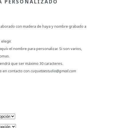
A PERSONALIZADO
elaborado con madera de haya y nombre grabado a
elegir.
aquí»
el nombre para personalizar. Si son varios,
comas.
 tendrá que ser máximo 30 caracteres.
e en contacto con
cuquetaestudio@gmail.com