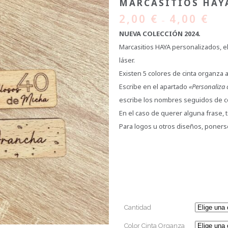
MARCASITIOS HAY
2,00
€
4,00
€
–
NUEVA COLECCIÓN 2024.
Marcasitios HAYA personalizados, 
láser.
Existen 5 colores de cinta organza a 
Escribe en el apartado
«Personaliza 
escribe los nombres seguidos de 
En el caso de querer alguna frase,
Para logos u otros diseños, poners
Cantidad
Color Cinta Organza