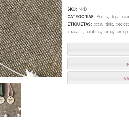
SKU:
N/D
CATEGORÍAS:
Bodas
,
Regalo pa
ETIQUETAS:
boda
,
cielo
,
dedicat
medalla
,
palabras
,
ramo
,
terciop
I
V