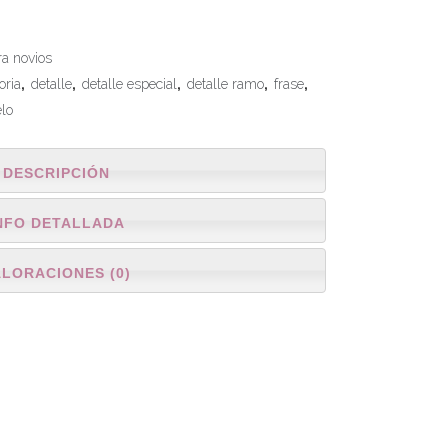
ra novios
oria
,
detalle
,
detalle especial
,
detalle ramo
,
frase
,
elo
DESCRIPCIÓN
NFO DETALLADA
ALORACIONES (0)