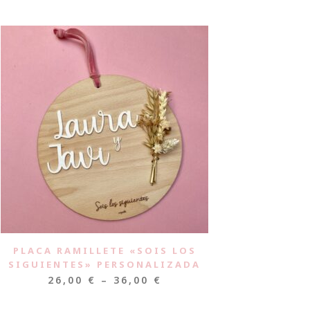
PLACA RAMILLETE «SOIS LOS
SIGUIENTES» PERSONALIZADA
26,00
€
–
36,00
€