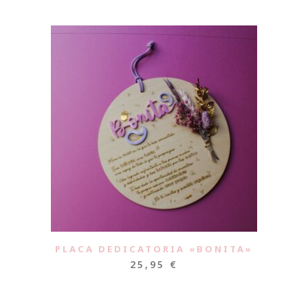
PLACA DEDICATORIA «BONITA»
25,95
€