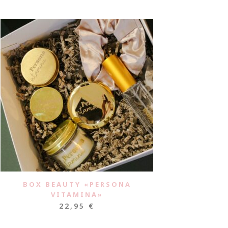
BOX BEAUTY «PERSONA
VITAMINA»
22,95
€