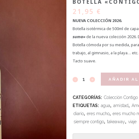
BOTELLA «CONTIG
21,95
€
NUEVA COLECCIÓN 2026.
Botella isotérmica de 500ml de capa
suma»
de la nueva colección 2026.
Botella cómoda por su medida, para 
trabajo, al gimnasio, a la playa… etc.
Tacto suave.
AÑADIR AL
CATEGORÍAS:
Colección Contig
ETIQUETAS:
agua
,
amistad
,
Am
diario
,
eres mucho
,
eres mucho 
siempre contigo
,
takeaway
,
viaje