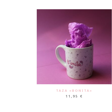
TAZA «BONITA»
11,95
€