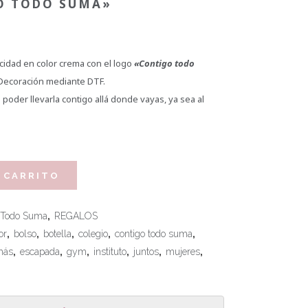
O TODO SUMA»
cidad en color crema con el logo
«Contigo todo
 Decoración mediante DTF.
poder llevarla contigo allá donde vayas, ya sea al
 CARRITO
o Todo Suma
,
REGALOS
or
,
bolso
,
botella
,
colegio
,
contigo todo suma
,
más
,
escapada
,
gym
,
instituto
,
juntos
,
mujeres
,