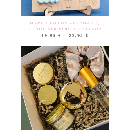
MARCO FOTOS «HERMANO,
DONDE SEA PERO CONTIGO»
19,95
€
–
22,95
€