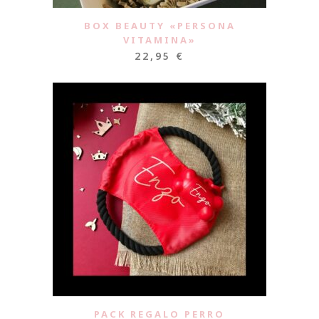
BOX BEAUTY «PERSONA
VITAMINA»
22,95
€
PACK REGALO PERRO