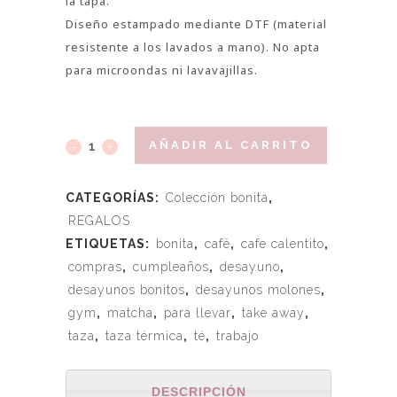
la tapa.
Diseño estampado mediante DTF (material
resistente a los lavados a mano). No apta
para microondas ni lavavajillas.
AÑADIR AL CARRITO
CATEGORÍAS:
Colección bonita
,
REGALOS
ETIQUETAS:
bonita
,
café
,
cafe calentito
,
compras
,
cumpleaños
,
desayuno
,
desayunos bonitos
,
desayunos molones
,
gym
,
matcha
,
para llevar
,
take away
,
taza
,
taza térmica
,
té
,
trabajo
DESCRIPCIÓN