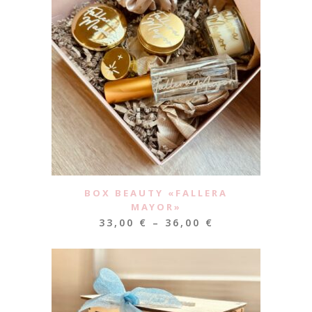
BOX BEAUTY «FALLERA
MAYOR»
33,00
€
–
36,00
€