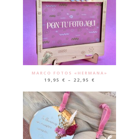
MARCO FOTOS «HERMANA»
19,95
€
–
22,95
€