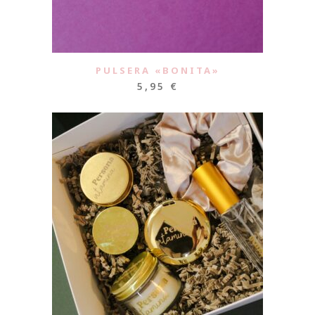
PULSERA «BONITA»
5,95
€