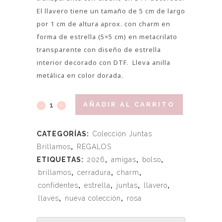
El llavero tiene un tamaño de 5 cm de largo
por 1 cm de altura aprox. con charm en
forma de estrella (5×5 cm) en metacrilato
transparente con diseño de estrella
interior decorado con DTF. Lleva anilla
metálica en color dorada.
AÑADIR AL CARRITO
CATEGORÍAS:
Colección Juntas
Brillamos
,
REGALOS
ETIQUETAS:
2026
,
amigas
,
bolso
,
brillamos
,
cerradura
,
charm
,
confidentes
,
estrella
,
juntas
,
llavero
,
llaves
,
nueva colección
,
rosa