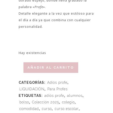
dorado espejo, donde lleva grabado la
palabra
«Profe»
.
Detalle elegante a la vez que estiloso para
el día a día ya que combina con cualquier
personalidad.
Hay existencias
AÑADIR AL CARRITO
CATEGORÍAS:
Adiós profe
,
LIQUIDACIÓN
,
Para Profes
ETIQUETAS:
adiós profe
,
alumnos
,
bolso
,
Colección 2025
,
colegio
,
comodidad
,
curso
,
curso escolar
,