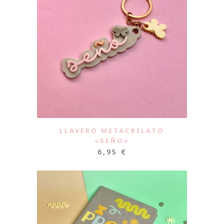
LLAVERO METACRILATO
«SEÑO»
6,95
€