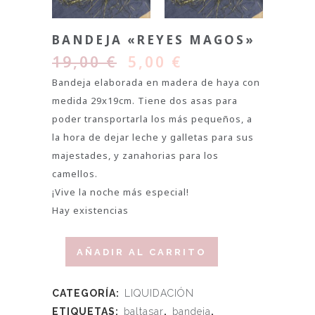
BANDEJA «REYES MAGOS»
19,00
€
5,00
€
Bandeja elaborada en madera de haya con
medida 29x19cm. Tiene dos asas para
poder transportarla los más pequeños, a
la hora de dejar leche y galletas para sus
majestades, y zanahorias para los
camellos.
¡Vive la noche más especial!
Hay existencias
AÑADIR AL CARRITO
CATEGORÍA:
LIQUIDACIÓN
ETIQUETAS:
baltasar
,
bandeja
,