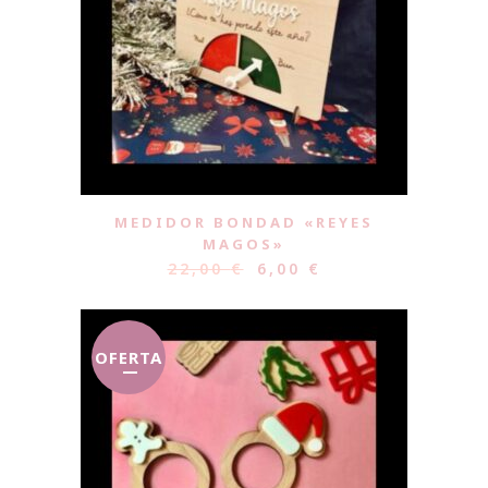
MEDIDOR BONDAD «REYES
MAGOS»
22,00
€
6,00
€
OFERTA