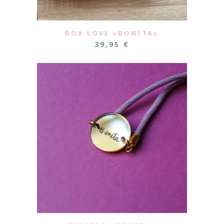
BOX LOVE «BONITA»
39,95
€