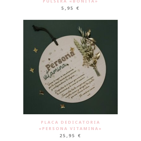
PULSERA «BONITA»
5,95
€
PLACA DEDICATORIA
«PERSONA VITAMINA»
25,95
€